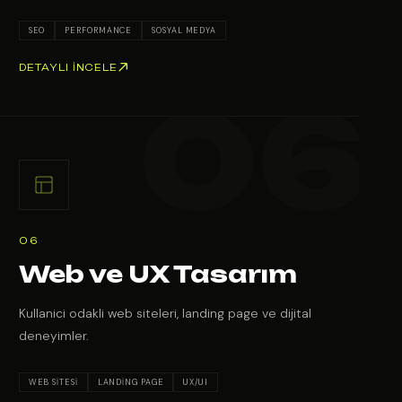
SEO
PERFORMANCE
SOSYAL MEDYA
DETAYLI İNCELE
06
Web ve UX Tasarım
Kullanici odakli web siteleri, landing page ve dijital
deneyimler.
WEB SITESI
LANDING PAGE
UX/UI