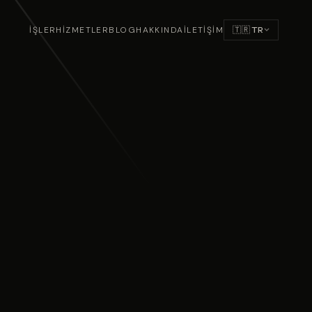
İŞLER
HİZMETLER
BLOG
HAKKINDA
İLETİŞİM
🇹🇷
TR