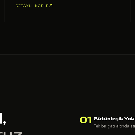
DETAYLI İNCELE
,
01
Bütünleşik Yak
Tek bir çatı altında st
ruz.