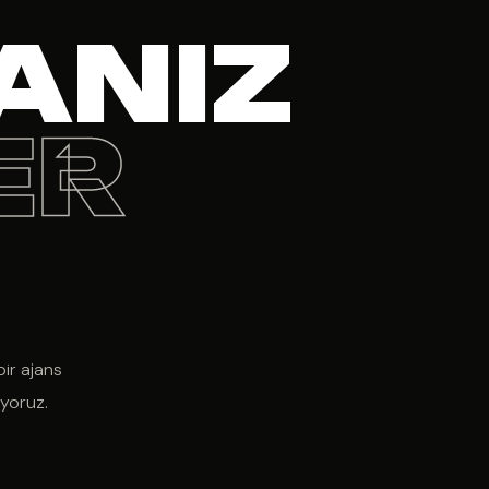
ANIZ
ER
ir ajans
uyoruz.