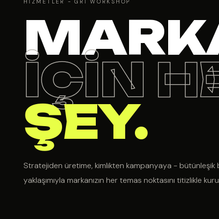
HIZMETLER - GRI WORKSHOP
MARK
İÇİN H
ŞEY.
Stratejiden üretime, kimlikten kampanyaya - bütünleşik b
yaklaşımıyla markanızın her temas noktasını titizlikle kur