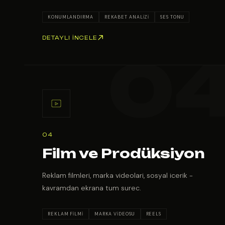
KONUMLANDIRMA
REKABET ANALIZI
SES TONU
DETAYLI İNCELE
04
Film ve Prodüksiyon
Reklam filmleri, marka videolari, sosyal icerik -
kavramdan ekrana tum surec.
REKLAM FILMI
MARKA VIDEOSU
REELS