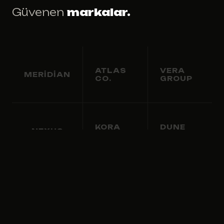
Güvenen
markalar.
ATLAS
VERA
MERIDIAN
CO.
GROUP
KORA
DUNE
NEXUS
LABS
INT.
ORBIS
LUMA
FENIX