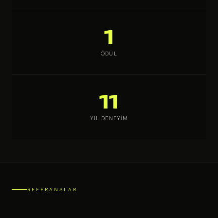
1
ÖDÜL
11
YIL DENEYIM
REFERANSLAR