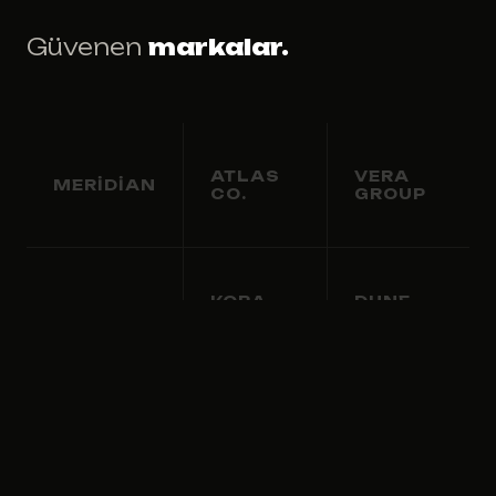
Güvenen
markalar.
ATLAS
VERA
MERIDIAN
CO.
GROUP
KORA
DUNE
NEXUS
LABS
INT.
ORBIS
LUMA
FENIX