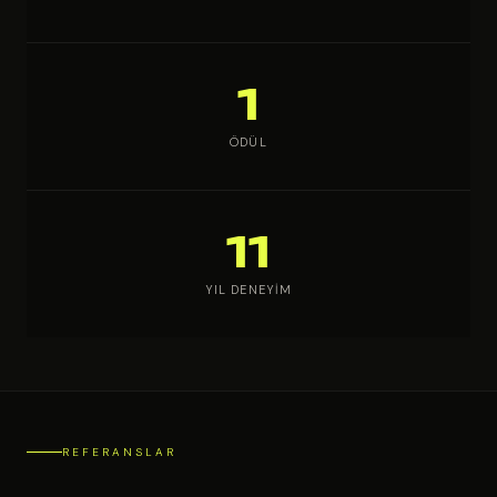
1
ÖDÜL
11
YIL DENEYIM
REFERANSLAR