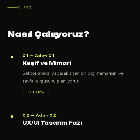
SÜREÇ
Nasıl Çalışıyoruz?
01 — Adım 01
Keşif ve Mimari
Sektör analizi yaparak sitenizin bilgi mimarisini ve
sayfa kurgusunu planlıyoruz.
1-2 HAFTA
02 — Adım 02
UX/UI Tasarım Fazı
Marka kimliğinize uygun görsel arayüzleri tasarlıyor ve