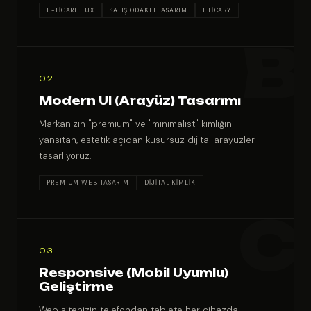
E-TİCARET UX
SATIŞ ODAKLI TASARIM
ETİCARY
02
Modern UI (Arayüz) Tasarımı
Markanızın "premium" ve "minimalist" kimliğini
yansıtan, estetik açıdan kusursuz dijital arayüzler
tasarlıyoruz.
PREMIUM WEB TASARIM
DİJİTAL KİMLİK
03
Responsive (Mobil Uyumlu)
Geliştirme
Web sitenizin telefondan tablete her cihazda